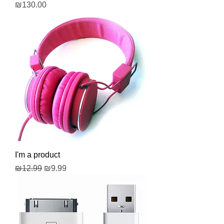
Price
₪130.00
I'm a product
Regular Price
Sale Price
₪12.99
₪9.99