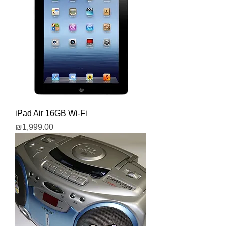
iPad Air 16GB Wi-Fi
Price
₪1,999.00