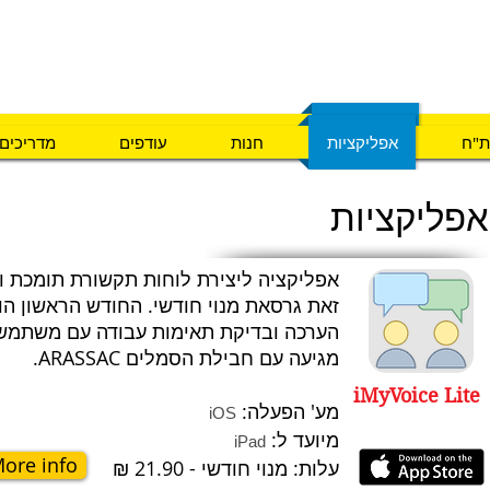
ם צרכים
ם צרכים מיוחדים
ת"ח
אפליקציות
חנות
עודפים
מדריכים
ת"ח
אפליקציות
חנות
עודפים
מדריכים
אפליקציות
אפליקציה ליצירת לוחות תקשורת תומכת ו
זאת גרסאת מנוי חודשי. החודש הראשון ה
הערכה ובדיקת תאימות עבודה עם משתמש
מגיעה עם חבילת הסמלים ARASSAC.
iMyVoice Lite
מע' הפעלה:
iOS
מיועד ל:
iPad
ore info
עלות: מנוי חודשי - 21.90
₪