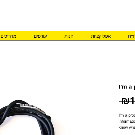
ם צרכים מיוחדים
ת"ח
אפליקציות
חנות
עודפים
מדריכים
I'm a
 ₪1
I'm a pro
informati
know what