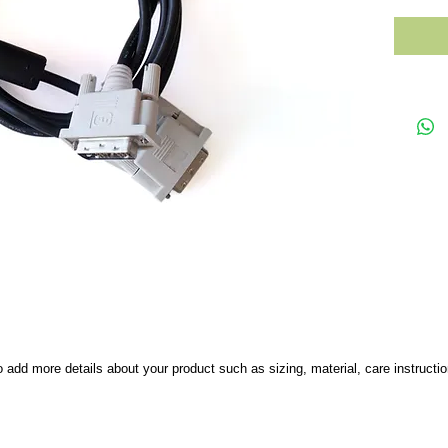
to add more details about your product such as sizing, material, care instructi
hno M.A.G - e-mail:
t-mag@bezeqint.net
; tel: 972-54-5676241; fax: 972-4-65