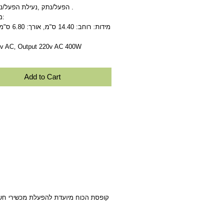
הפעל/נתק ,נעילת הפעל/נתק וטיימר .
מפרט טכני:
0v AC, Output 220v AC 400W
Add to Cart
קופסת הכוח מיועדת להפעלת מכשירי חשמל