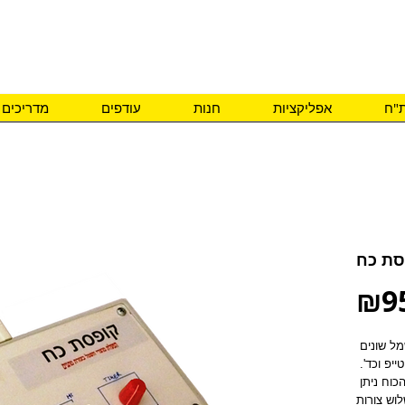
ם צרכים מיוחדים
ת"ח
אפליקציות
חנות
עודפים
מדריכים
סת כח
₪9
קופסת הכוח מיועדת להפעלת מכשירי חשמל שונים 
בעזרת מתגים. כגון מיקסר, מאורר, טייפ וכד'. 
לדוגמא הפעלת מאורר. בעזרת קופסת הכוח ניתן 