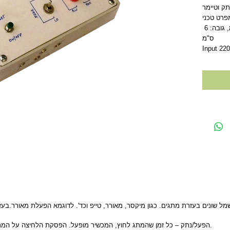
מידות: רוחב: 14.40 ס"מ, אורך: 6.80 ס"מ, גובה: 6 
ס"מ   
Input 22
 שונים בעזרת מתגים. כגון מיקסר, מאורר, טייפ וכד'. לדוגמא הפעלת מאורר.בעז
הפעל/נתק – כל זמן שהמתג לחוץ, המכשיר מופעל. הפסקת הלחיצה על המתג מפסיקה את פעולת המכשיר החשמלי.