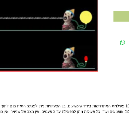
סיבה ותוצאה – פארק שעשועים" מכיל 16 פעילויות המתרחשות ביריד שעשועים. בין הפעילויות ניתן לפגוש: התז
בלון בעזרת חיצים, מכונת גלידה, פעלולי אופנועים ועוד. כל פעילות ניתן