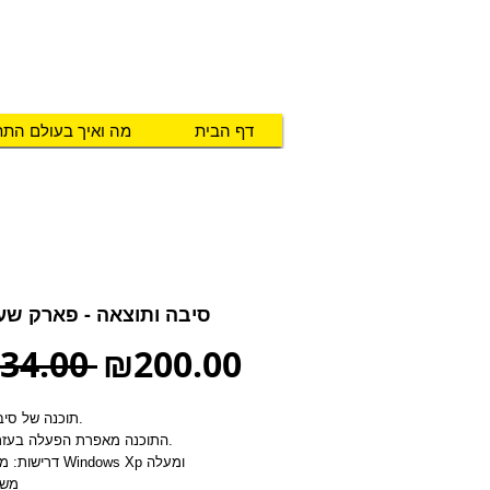
טכנו מ.א.ג
פיתוח והתאמת אביזרים לאנשים ע
דף הבית
מה ואיך בעולם הת
סיבה ותוצאה - פארק שע
Regular
Sale
34.00 
₪200.00
Price
Price
תוכנה של סיבה ותוצאה.
התוכנה מאפרת הפעלה בעזרת מתגים.
דרישות: מע' הפעלה Windows Xp ומעלה
משל