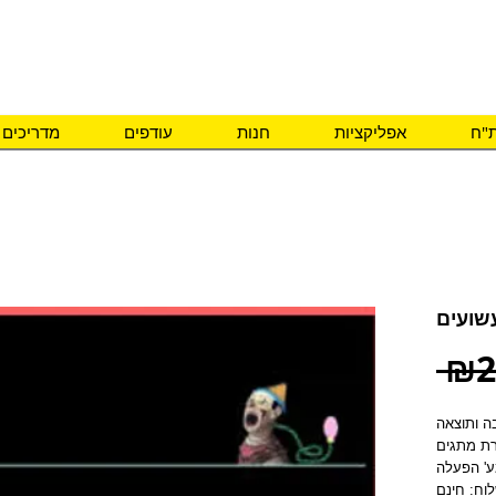
ם צרכים מיוחדים
ת"ח
אפליקציות
חנות
עודפים
מדריכים
שועים
 ₪2
וח: חינם