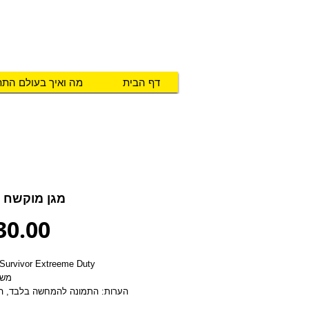
טכנו מ.א.ג
פיתוח והתאמת אביזרים לאנשים ע
דף הבית
מה ואיך בעולם הת
מגן מוקשח ל
Price
30.00
מגן מסוג urvivor Extreeme Duty
משל