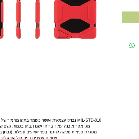
•ה- Survivorנבדק עצמאית ואושר כעומד בתקן מחמיר של משרד ההגנה האמריקאי (תקן MIL-STD-810
•ל- Survivorמגן מסך מובנה עמיד ברוח וגשם (נבחן בכמות גשם של 200 מ"מ/שעה למשך ש
•מסגרת פנימית נוקשה להגנה בפני זעזועים ונפילות (נבחן בנפיל
•אטמים עמידים בפני חול ואבק (נבחן בעוצמה של 8