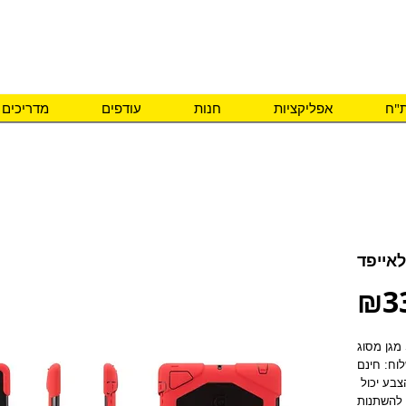
ם צרכים מיוחדים
ת"ח
אפליקציות
חנות
עודפים
מדריכים
אייפד
₪3
S
וח: חינם
הערות: התמונה להמחשה בלבד, הצבע יכול 
להשתנות